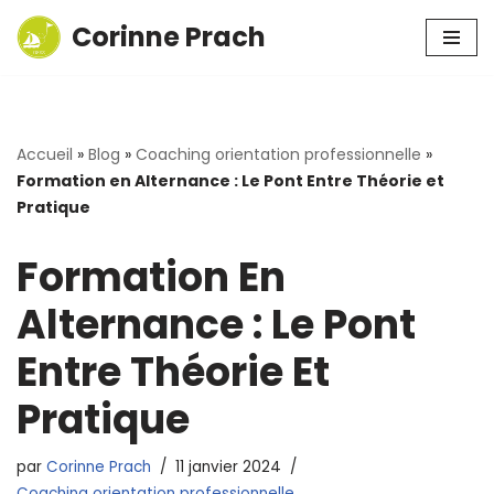
Corinne Prach
Aller
au
contenu
Accueil
»
Blog
»
Coaching orientation professionnelle
»
Formation en Alternance : Le Pont Entre Théorie et
Pratique
Formation En
Alternance : Le Pont
Entre Théorie Et
Pratique
par
Corinne Prach
11 janvier 2024
Coaching orientation professionnelle