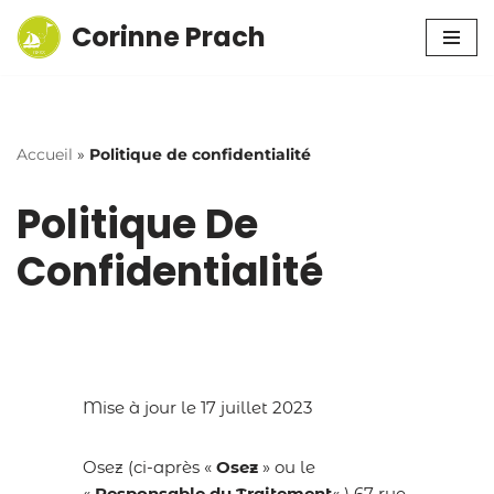
Corinne Prach
Aller
au
contenu
Accueil
»
Politique de confidentialité
Politique De
Confidentialité
Mise à jour le 17 juillet 2023
Osez (ci-après «
Osez
» ou le
«
Responsable du Traitement
« ) 67 rue