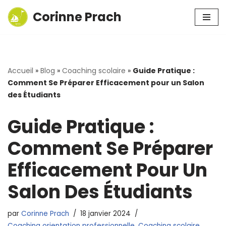
Corinne Prach
Aller
au
contenu
Accueil
»
Blog
»
Coaching scolaire
»
Guide Pratique :
Comment Se Préparer Efficacement pour un Salon
des Étudiants
Guide Pratique :
Comment Se Préparer
Efficacement Pour Un
Salon Des Étudiants
par
Corinne Prach
18 janvier 2024
Coaching orientation professionnelle
,
Coaching scolaire