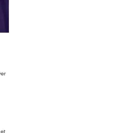
ver
 et