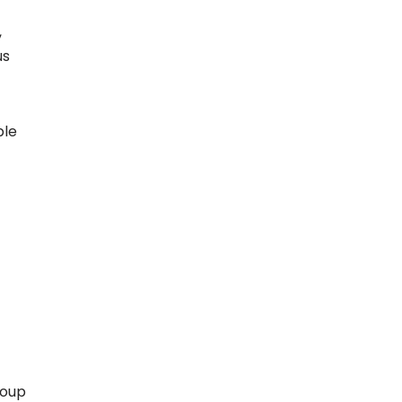
,
us
ble
oup