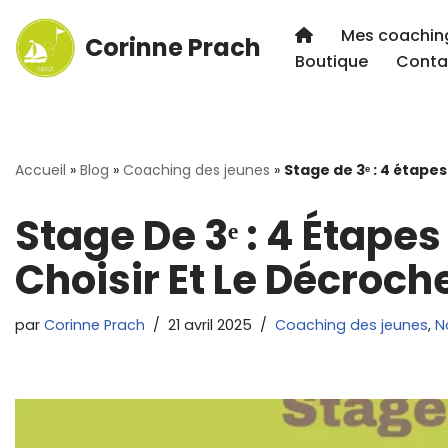
Mes coachin
Corinne Prach
Aller
Boutique
Conta
au
contenu
Accueil
»
Blog
»
Coaching des jeunes
»
Stage de 3ᵉ : 4 étapes
Stage De 3ᵉ : 4 Étapes
Choisir Et Le Décroch
par
Corinne Prach
21 avril 2025
Coaching des jeunes
,
N