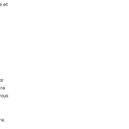
e et
ar
tre
vous
re.